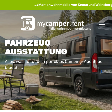
Markenwohnmobile von Knaus und Weinsberg mieten
☰
FAHRZEUG
AUSSTATTUNG
Alles, was du für dein perfektes Camping-Abenteuer
brauchst.