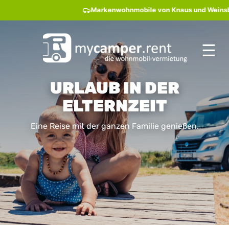
Markenwohnmobile von Knaus und Weinsberg 
☰
URLAUB IN DER
ELTERNZEIT
Eine Reise mit der ganzen Familie genießen.