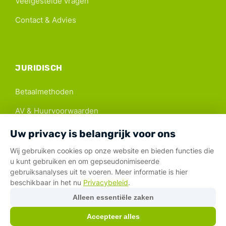
Veelgestelde vragen
Contact & Advies
JURIDISCH
Betaalmethoden
AV & Huurvoorwaarden
Colofon
Uw privacy is belangrijk voor ons
Privacybeleid
Wij gebruiken cookies op onze website en bieden functies die
u kunt gebruiken en om gepseudonimiseerde
gebruiksanalyses uit te voeren. Meer informatie is hier
beschikbaar in het nu
Privacybeleid
.
Veilige betaalmethoden:
Alleen essentiële zaken
© 2026 mycamper. Alle rechten voorbehouden.
Accepteer alles