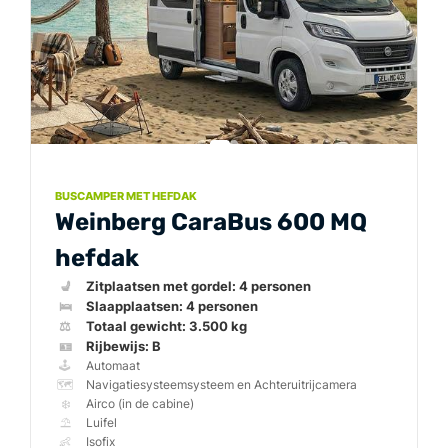
BUSCAMPER MET HEFDAK
Weinberg CaraBus 600 MQ
hefdak
💺
🛌
⚖️
🪪
🕹️
🗺️
❄️
⛱️
👶