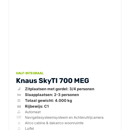
HALF-INTEGRAAL
Knaus SkyTI 700 MEG
💺
🛌
⚖️
🪪
🕹️
🗺️
❄️
⛱️