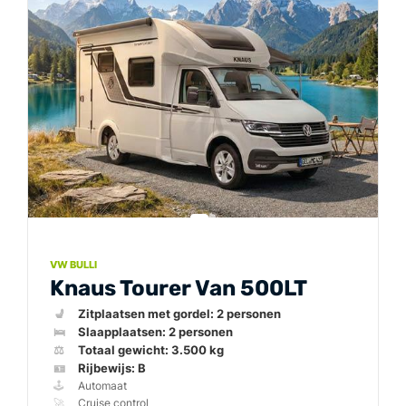
VW BULLI
Knaus Tourer Van 500LT
💺
🛌
⚖️
🪪
🕹️
🚀