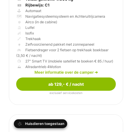
🪪
🕹️
🗺️
❄️
⛱️
👶
🔗
☀️
🚲
Fietsendrager voor 2 fietsen op trekhaak boekbaar
📺
⛰️
Knaus Van Ti 700LF
Meer informatie over de camper
➔
ab 129,- € / nacht
exclusief servicekosten
Huisdieren toegestaan