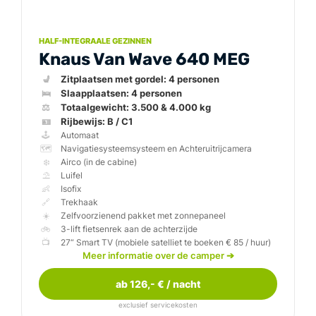
HALF-INTEGRAALE GEZINNEN
Knaus Van Wave 640 MEG
💺
🛌
⚖️
🪪
🕹️
🗺️
❄️
⛱️
👶
🔗
☀️
🚲
📺
Knaus Van Wave 64
Meer informatie over de camper
➔
ab 126,- € / nacht
exclusief servicekosten