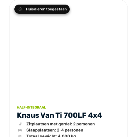
Huisdieren toegestaan
HALF-INTEGRAAL
Knaus Van Ti 700LF 4x4
💺
🛌
⚖️