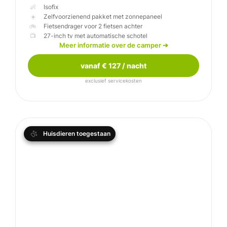
👶
☀️
🚲
📺
Knaus SkyTI 700 M
Meer informatie over de camper
➔
vanaf € 127 / nacht
exclusief servicekosten
Huisdieren toegestaan