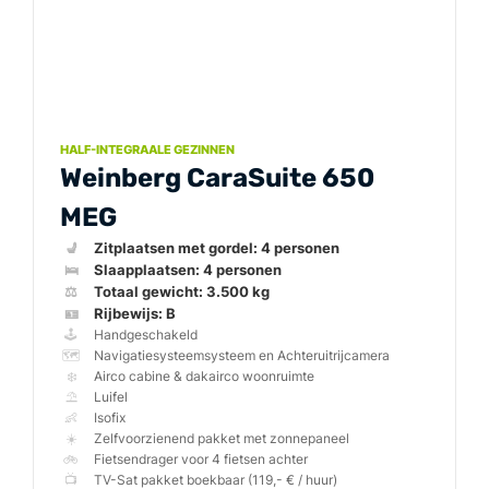
HALF-INTEGRAALE GEZINNEN
Weinberg CaraSuite 650
MEG
💺
🛌
⚖️
🪪
🕹️
🗺️
❄️
⛱️
👶
☀️
🚲
📺