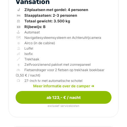
Vansation
💺
🛌
⚖️
🪪
🕹️
🗺️
❄️
⛱️
👶
🔗
☀️
🚲
Fietsendrager voor 2 fietsen op trekhaak boekbaar
📺
Knaus Van TI 640ME
Meer informatie over de camper
➔
ab 123,- € / nacht
exclusief servicekosten