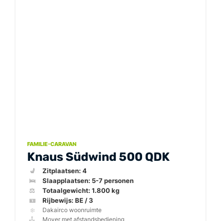
FAMILIE-CARAVAN
Knaus Südwind 500 QDK
💺
🛌
⚖️
🪪
❄️
🕹️