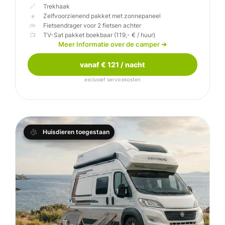
🔗
☀️
🚲
📺
Weinberg CaraBus 
Meer Informatie over de camper
➔
vanaf € 121 / nacht
exclusief servicekosten
Huisdieren toegestaan