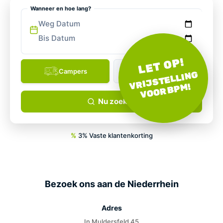
Wanneer en hoe lang?
Weg Datum
Bis Datum
LET OP!
VRIJSTELLING
VOOR BPM!
Nu zoeken
%
3% Vaste klantenkorting
Bezoek ons aan de Niederrhein
Adres
In Muldersfeld 45