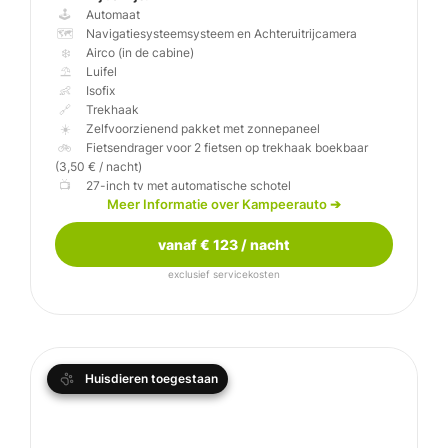
🕹️
🗺️
❄️
⛱️
👶
🔗
☀️
🚲
Fietsendrager voor 2 fietsen op trekhaak boekbaar
📺
Weinberg CaraCom
Meer Informatie over Kampeerauto
➔
vanaf € 123 / nacht
exclusief servicekosten
Huisdieren toegestaan