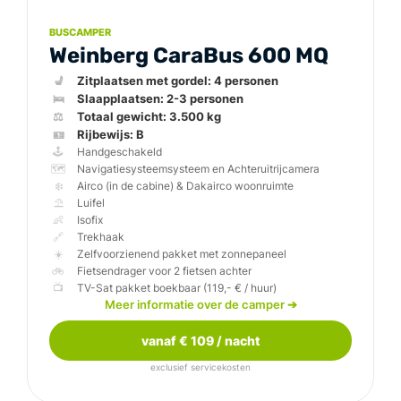
BUSCAMPER
Weinberg CaraBus 600 MQ
💺
🛌
⚖️
🪪
🕹️
🗺️
❄️
⛱️
👶
🔗
☀️
🚲
📺
Weinberg CaraBus 
Meer informatie over de camper
➔
vanaf € 109 / nacht
exclusief servicekosten