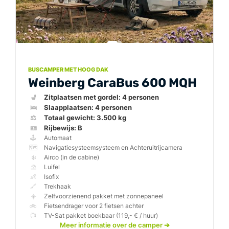
BUSCAMPER MET HOOG DAK
Weinberg CaraBus 600 MQH
💺
🛌
⚖️
🪪
🕹️
🗺️
❄️
⛱️
👶
🔗
☀️
🚲
📺
Weinberg CaraBus 
Meer informatie over de camper
➔