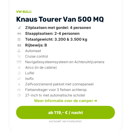
VW BULLI
Knaus Tourer Van 500 MQ
💺
🛌
⚖️
🪪
🕹️
🚀
🗺️
❄️
⛱️
👶
☀️
🚲
📺
Knaus Tourer Van 5
Meer informatie over de camper
➔
ab 119,- € / nacht
exclusief servicekosten