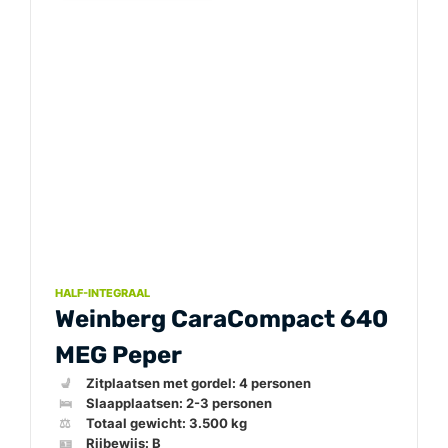
HALF-INTEGRAAL
Weinberg CaraCompact 640
MEG Peper
💺
🛌
⚖️
🪪