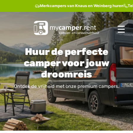
Merkcampers van Knaus en Weinberg huren
Telefoon &
☰
Huur de perfecte
camper voor jouw
droomreis
Ontdek de vrijheid met onze premium campers.