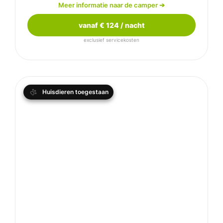
Weinberg CaraSuite
Meer informatie naar de camper
➔
vanaf € 124 / nacht
exclusief servicekosten
Huisdieren toegestaan