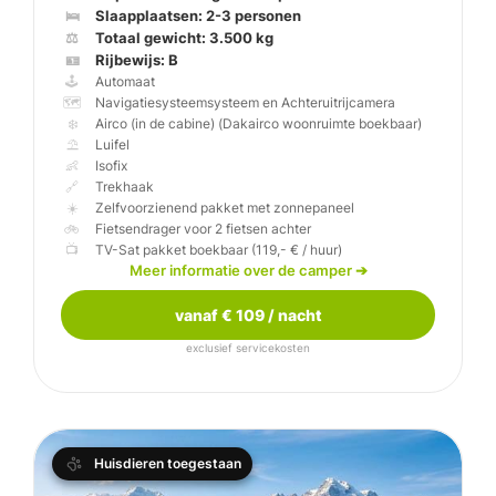
🛌
⚖️
🪪
🕹️
🗺️
❄️
⛱️
👶
🔗
☀️
🚲
📺
Weinberg CaraBus 
Meer informatie over de camper
➔
vanaf € 109 / nacht
exclusief servicekosten
Huisdieren toegestaan