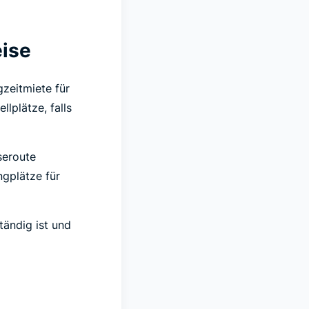
eise
zeitmiete für
llplätze, falls
iseroute
ngplätze für
tändig ist und