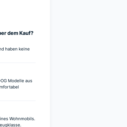
ber dem Kauf?
nd haben keine
 DOG Modelle aus
mfortabel
eines Wohnmobils.
zeugklasse.