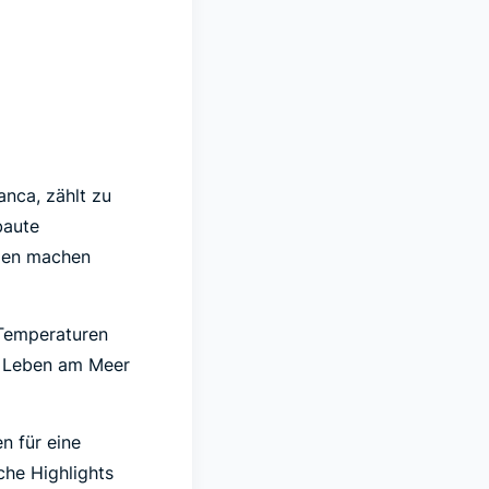
anca, zählt zu
baute
nden machen
 Temperaturen
e Leben am Meer
n für eine
che Highlights