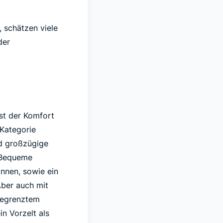
 schätzen viele
der
ist der Komfort
 Kategorie
nd großzügige
. Bequeme
nnen, sowie ein
ber auch mit
begrenztem
n Vorzelt als