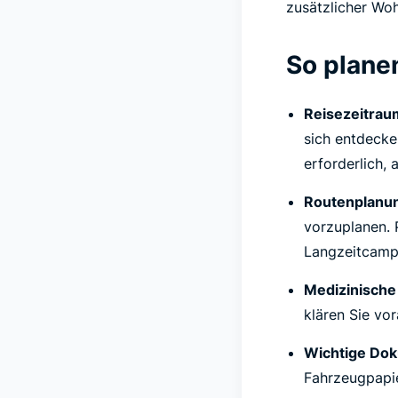
zusätzlicher Wo
So planen
Reisezeitraum
sich entdecken
erforderlich,
Routenplanu
vorzuplanen. 
Langzeitcampe
Medizinische
klären Sie vo
Wichtige Dok
Fahrzeugpapie