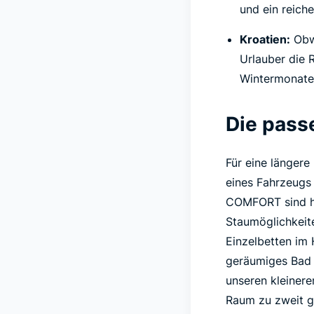
und ein reiche
Kroatien:
Obwo
Urlauber die 
Wintermonate
Die pass
Für eine längere
eines Fahrzeugs
COMFORT sind hie
Staumöglichkeit
Einzelbetten im
geräumiges Bad 
unseren kleiner
Raum zu zweit gu