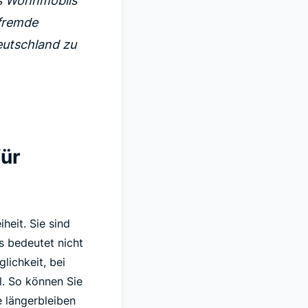
nes Wohnmobils
 fremde
eutschland zu
ür
heit. Sie sind
s bedeutet nicht
lichkeit, bei
l. So können Sie
 längerbleiben