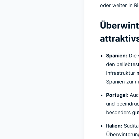
oder weiter in R
Überwint
attraktiv
Spanien:
Die 
den beliebtes
Infrastruktur
Spanien zum i
Portugal:
Auch
und beeindruc
besonders gut
Italien:
Südital
Überwinterung