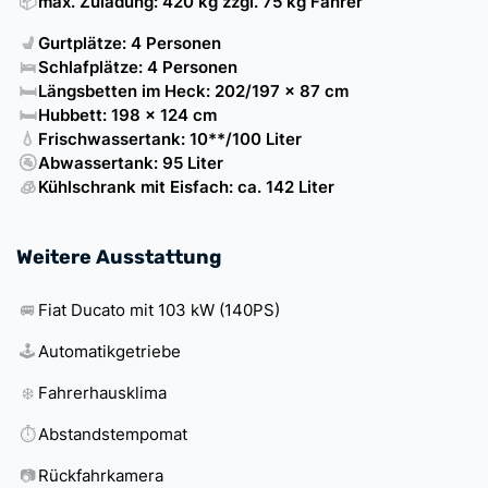
📦
max. Zuladung: 420 kg zzgl. 75 kg Fahrer
💺
Gurtplätze: 4 Personen
🛌
Schlafplätze: 4 Personen
🛏️
Längsbetten im Heck: 202/197 x 87 cm
🛏️
Hubbett: 198 x 124 cm
💧
Frischwassertank: 10**/100 Liter
🚰
Abwassertank: 95 Liter
🧊
Kühlschrank mit Eisfach: ca. 142 Liter
Weitere Ausstattung
🚐
Fiat Ducato mit 103 kW (140PS)
🕹️
Automatikgetriebe
❄️
Fahrerhausklima
⏱️
Abstandstempomat
📷
Rückfahrkamera