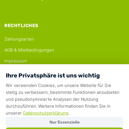
RECHTLICHES
Zahlungsarten
AGB & Mietbedingungen
Impressum
Datenschutz
Ihre Privatsphäre ist uns wichtig
Wir verwenden Cookies, um unsere Website für Sie
stetig zu verbessern, bestimmte Funktionen anzubieten
Sichere Zahlungsarten:
und pseudonymisierte Analysen der Nutzung
durchzuführen. Weitere Informationen finden Sie in
© 2026 mycamper. Alle Rechte vorbehalten.
unserer
Datenschutzerklärung
.
Transparenzhinweis – KI-Unterstützung: Teile dieser Websiteinhalte wurden mit
Nur Essenzielle
Unterstützung von Systemen künstlicher Intelligenz (KI) erstellt bzw. überarbeitet oder
optimiert. Alle veröffentlichten Inhalte werden vor der Veröffentlichung von Menschen