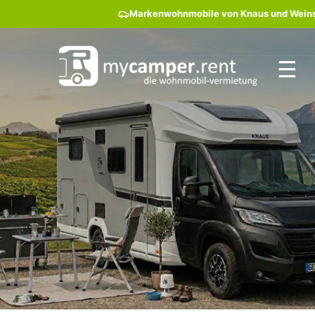
Markenwohnmobile von Knaus und Weinsber
☰