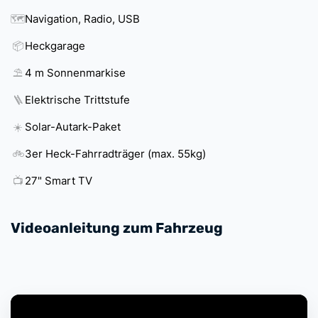
🗺️
Navigation, Radio, USB
📦
Heckgarage
⛱️
4 m Sonnenmarkise
🪜
Elektrische Trittstufe
☀️
Solar-Autark-Paket
🚲
3er Heck-Fahrradträger (max. 55kg)
📺
27" Smart TV
Videoanleitung zum Fahrzeug