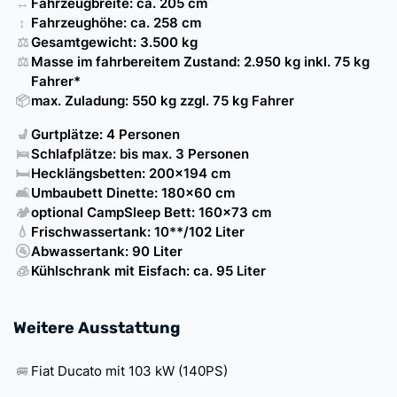
↔️
Fahrzeugbreite: ca. 205 cm
↕️
Fahrzeughöhe: ca. 258 cm
⚖️
Gesamtgewicht: 3.500 kg
⚖️
Masse im fahrbereitem Zustand: 2.950 kg inkl. 75 kg
Fahrer*
📦
max. Zuladung: 550 kg zzgl. 75 kg Fahrer
💺
Gurtplätze: 4 Personen
🛌
Schlafplätze: bis max. 3 Personen
🛏️
Hecklängsbetten: 200x194 cm
🛋️
Umbaubett Dinette: 180x60 cm
🏕️
optional CampSleep Bett: 160x73 cm
💧
Frischwassertank: 10**/102 Liter
🚰
Abwassertank: 90 Liter
🧊
Kühlschrank mit Eisfach: ca. 95 Liter
Weitere Ausstattung
🚐
Fiat Ducato mit 103 kW (140PS)