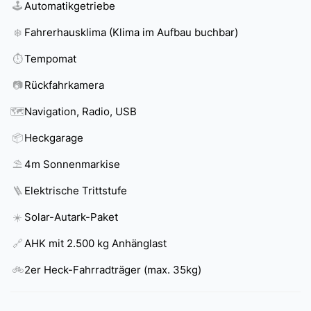
🕹️
Automatikgetriebe
❄️
Fahrerhausklima (Klima im Aufbau buchbar)
⏱️
Tempomat
📷
Rückfahrkamera
🗺️
Navigation, Radio, USB
📦
Heckgarage
⛱️
4m Sonnenmarkise
🪜
Elektrische Trittstufe
☀️
Solar-Autark-Paket
🔗
AHK mit 2.500 kg Anhänglast
🚲
2er Heck-Fahrradträger (max. 35kg)