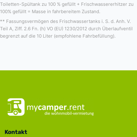
Toiletten-Spültank zu 100 % gefüllt + Frischwassererhitzer zu
100% gefüllt = Masse in fahrbereitem Zustand.
** Fassungsvermögen des Frischwassertanks i. S. d. Anh. V.
Teil A, Ziff. 2.6 Fn. (h) VO (EU) 1230/2012 durch Überlaufventil
begrenzt auf die 10 Liter (empfohlene Fahrbefüllung).
Kontakt