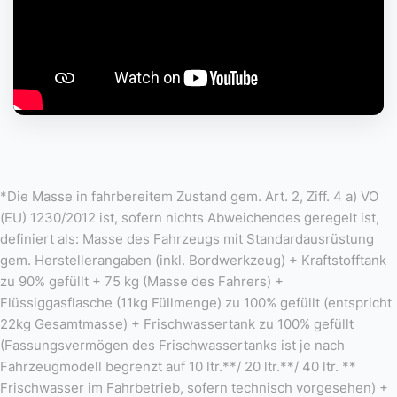
*Die Masse in fahrbereitem Zustand gem. Art. 2, Ziff. 4 a) VO
(EU) 1230/2012 ist, sofern nichts Abweichendes geregelt ist,
definiert als: Masse des Fahrzeugs mit Standardausrüstung
gem. Herstellerangaben (inkl. Bordwerkzeug) + Kraftstofftank
zu 90% gefüllt + 75 kg (Masse des Fahrers) +
Flüssiggasflasche (11kg Füllmenge) zu 100% gefüllt (entspricht
22kg Gesamtmasse) + Frischwassertank zu 100% gefüllt
(Fassungsvermögen des Frischwassertanks ist je nach
Fahrzeugmodell begrenzt auf 10 ltr.**/ 20 ltr.**/ 40 ltr. **
Frischwasser im Fahrbetrieb, sofern technisch vorgesehen) +